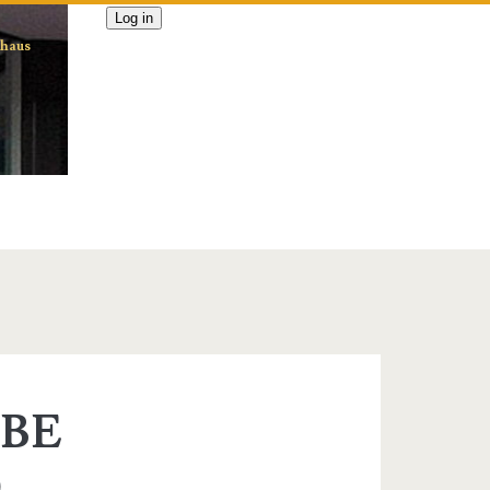
Log in
nhaus
ABE
BE
)