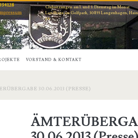
034128
Clubsitzungen am 1. und 3. Dienstag im Monat
Impressum
Landhaus am Golfpark, 30855 Langenhagen, Hai
24
ROJEKTE
VORSTAND & KONTAKT
RÜBERGABE 30.06.2013 (PRESSE)
Kategorie:
<span>ÄMTERÜBERG
ÄMTERÜBERGA
30.06.2013
30.06.2013 (Presse