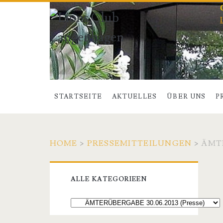
STARTSEITE
AKTUELLES
ÜBER UNS
P
HOME
>
PRESSEMITTEILUNGEN
>
ÄMTE
Primary
ALLE KATEGORIEEN
Sidebar
Alle
Kategorieen