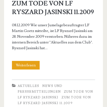
ZUM TODE VON LF
<span>ZUM
RYSZARD JASINSKI 11.2009
TODE
08.12.2009 Wie unser Jumelagebeauftragter LF
VON
Martin Goetz mitteilte, ist LF Ryszard Jasinski am
28. November 2009 verstorben. Näheres dazu im
LF
internen Bereich unter "Aktuelles aus dem Club".
Ryszard Jasinski hat…
RYSZARD
JASINSKI
ZUM
Weiterlesen
TODE
11.2009</span>
VON
AKTUELLES
NEWS UND
LF
PRESSEMITTEILUNGEN
ZUM TODE VON
LF RYSZARD JASINSKI
ZUM TODE VON
RYSZARD
LF RYSZARD JASINSKI 11.2009