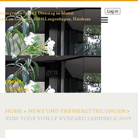
Log in
itzungen am 1. und 3. Dienstag im Monat
aus am Golfpark, 30855 Langenhagen, Hainhaus
034128
Impressum
HOME
>
NEWS UND PRESSEMITTEILUNGEN
>
ZUM TODE VON LF RYSZARD JASINSKI 11.2009
Kategorie: