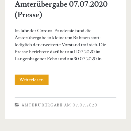
Ämterübergabe 07.07.2020
<span>Ämterübergabe
(Presse)
am
Im Jahr der Corona-Pandemie fand die
07.07.2020</span>
Ämterübergabe in kleinerem Rahmen statt:
lediglich der erweiterte Vorstand traf sich. Die
Presse berichtete darüber am 11.07.2020 im
Langenhagener Echo und am 30.07.2020 in…
Ämterübergabe
Weiterlesen
07.07.2020
(Presse)
ÄMTERÜBERGABE AM 07.07.2020