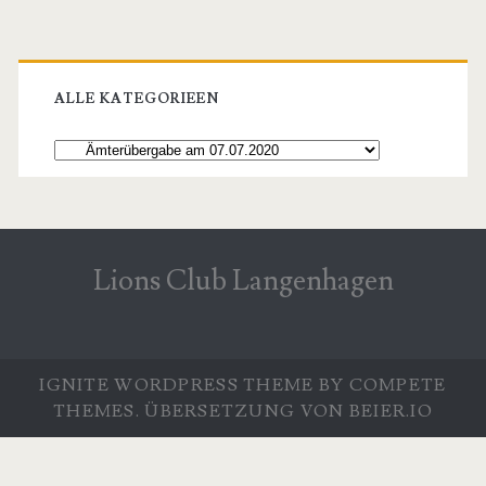
Primary
Sidebar
ALLE KATEGORIEEN
Alle
Kategorieen
Lions Club Langenhagen
IGNITE WORDPRESS THEME
BY COMPETE
THEMES. ÜBERSETZUNG VON
BEIER.IO