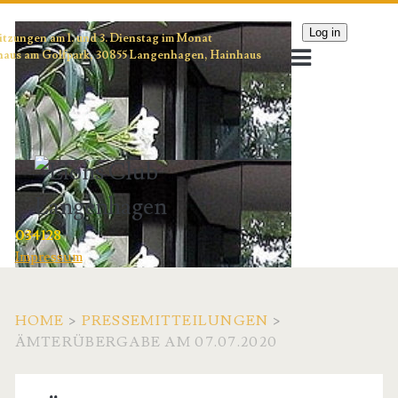
Log in
itzungen am 1. und 3. Dienstag im Monat
aus am Golfpark, 30855 Langenhagen, Hainhaus
034128
Impressum
HOME
>
PRESSEMITTEILUNGEN
>
ÄMTERÜBERGABE AM 07.07.2020
Kategorie: